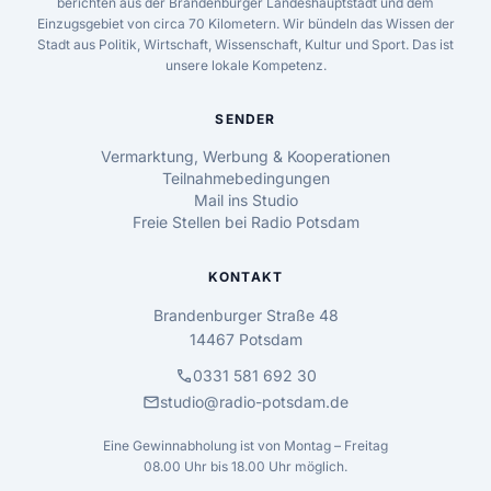
berichten aus der Brandenburger Landeshauptstadt und dem
Einzugsgebiet von circa 70 Kilometern. Wir bündeln das Wissen der
Stadt aus Politik, Wirtschaft, Wissenschaft, Kultur und Sport. Das ist
unsere lokale Kompetenz.
SENDER
Vermarktung, Werbung & Kooperationen
Teilnahmebedingungen
Mail ins Studio
Freie Stellen bei Radio Potsdam
KONTAKT
Brandenburger Straße 48
14467 Potsdam
call
0331 581 692 30
mail
studio@radio-potsdam.de
Eine Gewinnabholung ist von Montag – Freitag
08.00 Uhr bis 18.00 Uhr möglich.