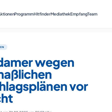
ktionen
Programm
Hitfinder
Mediathek
Empfang
Team
TEN
damer wegen
aßlichen
hlagsplänen vor
cht