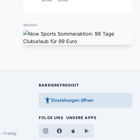
ANZEIGE
BARRIEREFREIHEIT
accessibility_new
Einstellungen öffnen
FOLGE UNS
UNSERE APPS
– Freitag