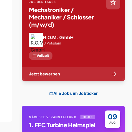
star
JOB DES TAGES
Mechatroniker /
Mechaniker / Schlosser
(m/w/d)
R.O.M. GmbH
Potsdam
location_on
work
Vollzeit
arrow_forward
Jetzt bewerben
Alle Jobs im Jobticker
work
09
NÄCHSTE VERANSTALTUNG
HEUTE
AUG
1. FFC Turbine Heimspiel