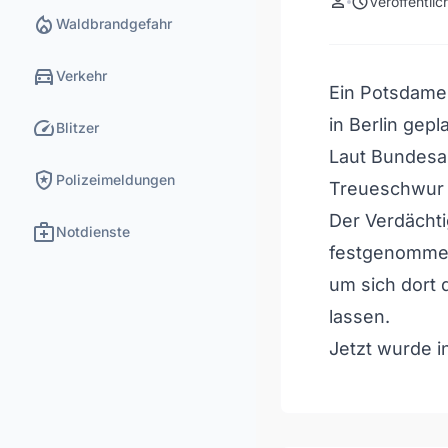
person
schedule
Veröffentli
local_fire_department
Waldbrandgefahr
directions_car
Verkehr
Ein Potsdamer
speed
in Berlin gepl
Blitzer
Laut Bundesan
local_police
Polizeimeldungen
Treueschwur a
Der Verdächt
medical_services
Notdienste
festgenommen,
um sich dort 
lassen.
Jetzt wurde i