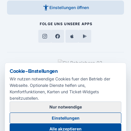
accessibility_new
Einstellungen öffnen
FOLGE UNS
UNSERE APPS
MEDIENPARTNER
Cookie-Einstellungen
Wir nutzen notwendige Cookies fuer den Betrieb der
Webseite. Optionale Dienste helfen uns,
Komfortfunktionen, Karten und Ticket-Widgets
bereitzustellen.
Nur notwendige
© 2026 Radio Potsdam. Webseite entwickelt durch die
Medienagentur
Einstellungen
Babelsberg
Barrierefreiheitserklärung
AGB
Datenschutz
Impressum
Alle akzeptieren