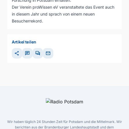
Forschung in Potsdam erhalten.
Der Verein proWissen eV veranstaltete das Event auch
in diesem Jahr und sprach von einem neuen
Besucherrekord.
Artikel teilen
share
chat
forum
mail
Wir haben täglich 24 Stunden Zeit für Potsdam und die Mittelmark. Wir
berichten aus der Brandenburger Landeshauptstadt und dem