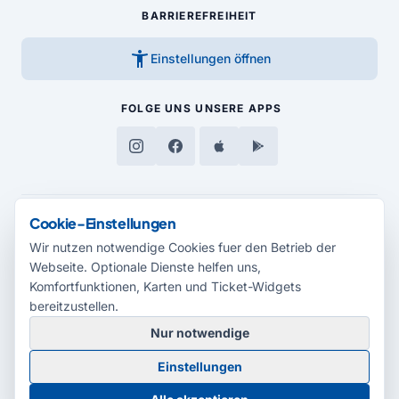
BARRIEREFREIHEIT
accessibility_new
Einstellungen öffnen
FOLGE UNS
UNSERE APPS
Cookie-Einstellungen
MEDIENPARTNER
Wir nutzen notwendige Cookies fuer den Betrieb der
Webseite. Optionale Dienste helfen uns,
Komfortfunktionen, Karten und Ticket-Widgets
bereitzustellen.
Nur notwendige
© 2026 Radio Potsdam. Webseite entwickelt durch die
Medienagentur
Einstellungen
Babelsberg
Barrierefreiheitserklärung
AGB
Datenschutz
Impressum