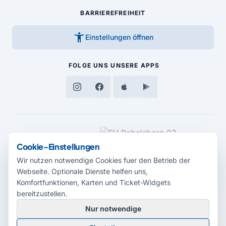
BARRIEREFREIHEIT
accessibility_new
Einstellungen öffnen
FOLGE UNS
UNSERE APPS
MEDIENPARTNER
Cookie-Einstellungen
Wir nutzen notwendige Cookies fuer den Betrieb der
Webseite. Optionale Dienste helfen uns,
Komfortfunktionen, Karten und Ticket-Widgets
bereitzustellen.
Nur notwendige
© 2026 Radio Potsdam. Webseite entwickelt durch die
Medienagentur