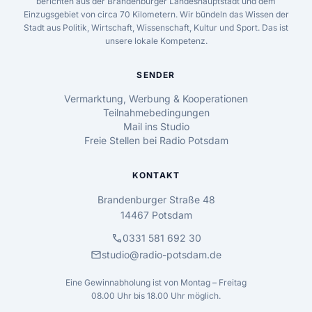
berichten aus der Brandenburger Landeshauptstadt und dem
Einzugsgebiet von circa 70 Kilometern. Wir bündeln das Wissen der
Stadt aus Politik, Wirtschaft, Wissenschaft, Kultur und Sport. Das ist
unsere lokale Kompetenz.
SENDER
Vermarktung, Werbung & Kooperationen
Teilnahmebedingungen
Mail ins Studio
Freie Stellen bei Radio Potsdam
KONTAKT
Brandenburger Straße 48
14467 Potsdam
call
0331 581 692 30
mail
studio@radio-potsdam.de
Eine Gewinnabholung ist von Montag – Freitag
08.00 Uhr bis 18.00 Uhr möglich.