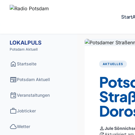
Start
A
LOKALPULS
Potsdam Aktuell
home
Startseite
AKTUELLES
Pots
newspaper
Potsdam Aktuell
Straß
event
Veranstaltungen
Doro
work
Jobticker
cloud
Wetter
person
Jule Sönnichs
update
Aktualisiert a