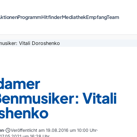
ktionen
Programm
Hitfinder
Mediathek
Empfang
Team
damer
enmusiker: Vitali
shenko
schedule
en
Veröffentlicht am 19.08.2016 um 10:00 Uhr
m 17.05.2021 um 16:28 Uhr