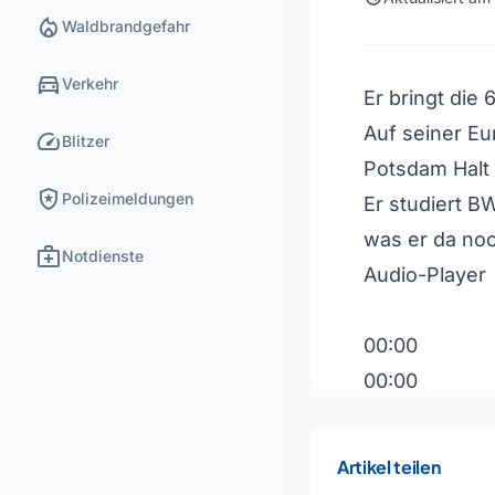
local_fire_department
Waldbrandgefahr
directions_car
Verkehr
Er bringt die
Auf seiner Eu
speed
Blitzer
Potsdam Halt
local_police
Polizeimeldungen
Er studiert B
was er da noch
medical_services
Notdienste
Audio-Player
00:00
00:00
00:00
Artikel teilen
Pfeiltasten H