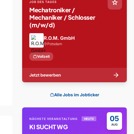
star
JOB DES TAGES
Mechatroniker /
Mechaniker / Schlosser
(m/w/d)
R.O.M. GmbH
Potsdam
location_on
work
Vollzeit
arrow_forward
Jetzt bewerben
Alle Jobs im Jobticker
work
05
NÄCHSTE VERANSTALTUNG
HEUTE
AUG
KI SUCHT WG