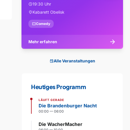
19:30 Uhr
schedule
Kabarett Obelisk
location_on
confirmation_number
Comedy
arrow_forward
Mehr erfahren
Alle Veranstaltungen
event
Heutiges Programm
LÄUFT GERADE
Die Brandenburger Nacht
00:00 — 06:00
Die WacherMacher
06:00 — 10:00