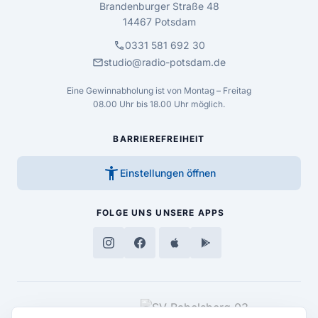
Brandenburger Straße 48
14467 Potsdam
call
0331 581 692 30
mail
studio@radio-potsdam.de
Eine Gewinnabholung ist von Montag – Freitag
08.00 Uhr bis 18.00 Uhr möglich.
BARRIEREFREIHEIT
accessibility_new
Einstellungen öffnen
FOLGE UNS
UNSERE APPS
MEDIENPARTNER