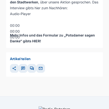
den Stadtwerken
, über unsere Aktion gesprochen. Das
Interview gibts hier zum Nachhören:
Audio-Player
00:00
00:00
Mehr Infos und das Formular zu „Potsdamer sagen
00:00
Danke“ gibts
HIER
!
Artikel teilen
share
chat
forum
mail