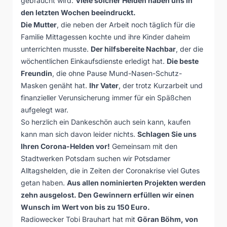
gebraucht wird.
Viele solcher Helden haben uns in
den letzten Wochen beeindruckt.
Die Mutter
, die neben der Arbeit noch täglich für die
Familie Mittagessen kochte und ihre Kinder daheim
unterrichten musste.
Der hilfsbereite Nachbar
, der die
wöchentlichen Einkaufsdienste erledigt hat.
Die beste
Freundin
, die ohne Pause Mund-Nasen-Schutz-
Masken genäht hat.
Ihr Vater
, der trotz Kurzarbeit und
finanzieller Verunsicherung immer für ein Späßchen
aufgelegt war.
So herzlich ein Dankeschön auch sein kann, kaufen
kann man sich davon leider nichts.
Schlagen Sie uns
Ihren Corona-Helden vor!
Gemeinsam mit den
Stadtwerken Potsdam suchen wir Potsdamer
Alltagshelden, die in Zeiten der Coronakrise viel Gutes
getan haben.
Aus allen nominierten Projekten werden
zehn ausgelost. Den Gewinnern erfüllen wir einen
Wunsch im Wert von bis zu 150 Euro.
Radiowecker Tobi Brauhart hat mit
Göran Böhm, von