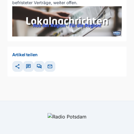
befristeter Verträge, weiter offen.
Artikel teilen
share
chat
forum
mail