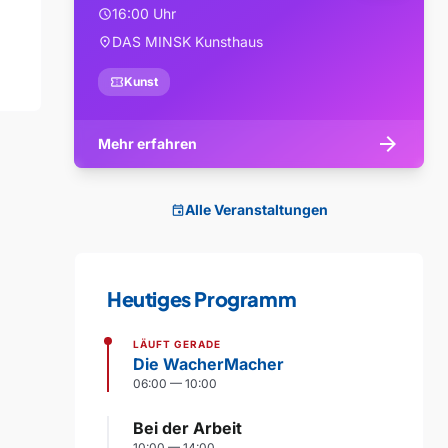
16:00 Uhr
schedule
DAS MINSK Kunsthaus
location_on
confirmation_number
Kunst
arrow_forward
Mehr erfahren
Alle Veranstaltungen
event
Heutiges Programm
LÄUFT GERADE
Die WacherMacher
06:00 — 10:00
Bei der Arbeit
10:00 — 14:00