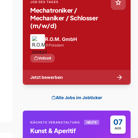
star
JOB DES TAGES
Mechatroniker /
Mechaniker / Schlosser
(m/w/d)
R.O.M. GmbH
Potsdam
location_on
work
Vollzeit
arrow_forward
Jetzt bewerben
Alle Jobs im Jobticker
work
07
NÄCHSTE VERANSTALTUNG
HEUTE
AUG
Kunst & Aperitif