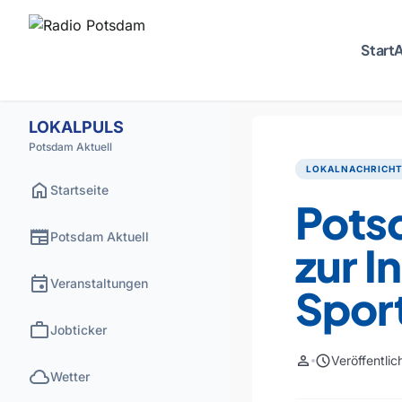
Start
A
LOKALPULS
Potsdam Aktuell
LOKALNACHRICH
home
Startseite
Pots
newspaper
Potsdam Aktuell
zur I
event
Veranstaltungen
Sport
work
Jobticker
person
schedule
Veröffentli
cloud
Wetter