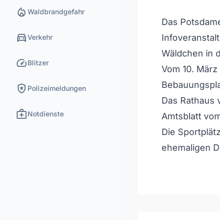
local_fire_department
Waldbrandgefahr
Das Potsdamer
directions_car
Infoveranstal
Verkehr
Wäldchen in d
speed
Blitzer
Vom 10. März
Bebauungspla
local_police
Polizeimeldungen
Das Rathaus 
medical_services
Notdienste
Amtsblatt vom
Die Sportplät
ehemaligen D