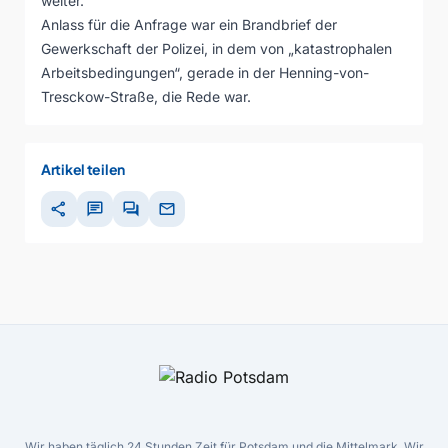
weiter.
Anlass für die Anfrage war ein Brandbrief der
Gewerkschaft der Polizei, in dem von „katastrophalen
Arbeitsbedingungen“, gerade in der Henning-von-
Tresckow-Straße, die Rede war.
Artikel teilen
share
chat
forum
mail
Wir haben täglich 24 Stunden Zeit für Potsdam und die Mittelmark. Wir