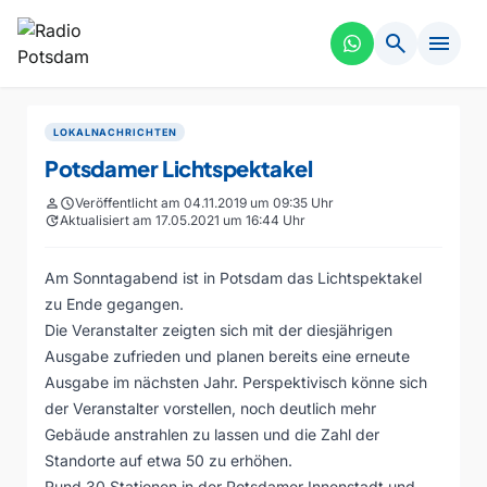
search
menu
LOKALNACHRICHTEN
Potsdamer Lichtspektakel
person
schedule
Veröffentlicht am 04.11.2019 um 09:35 Uhr
update
Aktualisiert am 17.05.2021 um 16:44 Uhr
Am Sonntagabend ist in Potsdam das Lichtspektakel
zu Ende gegangen.
Die Veranstalter zeigten sich mit der diesjährigen
Ausgabe zufrieden und planen bereits eine erneute
Ausgabe im nächsten Jahr. Perspektivisch könne sich
der Veranstalter vorstellen, noch deutlich mehr
Gebäude anstrahlen zu lassen und die Zahl der
Standorte auf etwa 50 zu erhöhen.
Rund 30 Stationen in der Potsdamer Innenstadt und