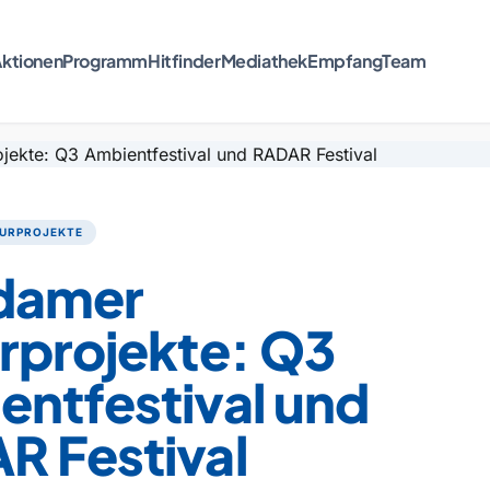
ktionen
Programm
Hitfinder
Mediathek
Empfang
Team
URPROJEKTE
damer
rprojekte: Q3
entfestival und
R Festival