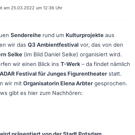
cht am 25.03.2022 um 12:36 Uhr
euen
Sendereihe
rund um
Kulturprojekte
aus
len wir das
Q3 Ambientfestival
vor, das von den
rn Selke
(im Bild Daniel Selke) organisiert wird.
en wir einen Blick ins
T-Werk
– da findet nämlich
ADAR Festival für Junges Figurentheater
statt.
n wir mit
Organisatorin Elena Arbter
gesprochen.
ews gibt es hier zum Nachhören:
ird präsentiert von der
Stadt Potsdam
.