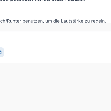
och/Runter benutzen, um die Lautstärke zu regeln.
il