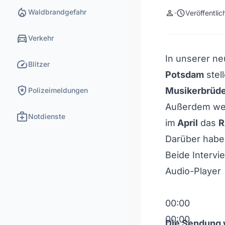
local_fire_department
Waldbrandgefahr
person
schedule
Veröffentli
directions_car
Verkehr
In unserer n
speed
Blitzer
Potsdam
stel
local_police
Musikerbrüde
Polizeimeldungen
Außerdem werf
medical_services
Notdienste
im
April
das
R
Darüber habe
Beide Intervi
Audio-Player
00:00
00:00
Die Sendung w