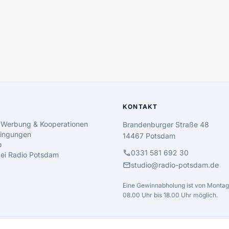
KONTAKT
 Werbung & Kooperationen
Brandenburger Straße 48
ingungen
14467 Potsdam
o
call
0331 581 692 30
 bei Radio Potsdam
mail
studio@radio-potsdam.de
Eine Gewinnabholung ist von Montag 
08.00 Uhr bis 18.00 Uhr möglich.