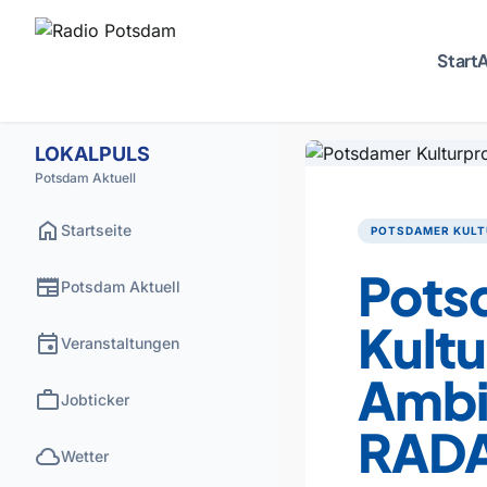
Start
A
LOKALPULS
Potsdam Aktuell
home
Startseite
POTSDAMER KULT
Pots
newspaper
Potsdam Aktuell
Kultu
event
Veranstaltungen
Ambi
work
Jobticker
RADA
cloud
Wetter