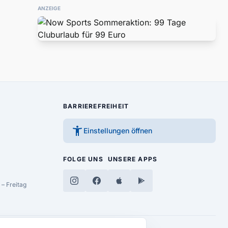
ANZEIGE
BARRIEREFREIHEIT
accessibility_new
Einstellungen öffnen
FOLGE UNS
UNSERE APPS
– Freitag