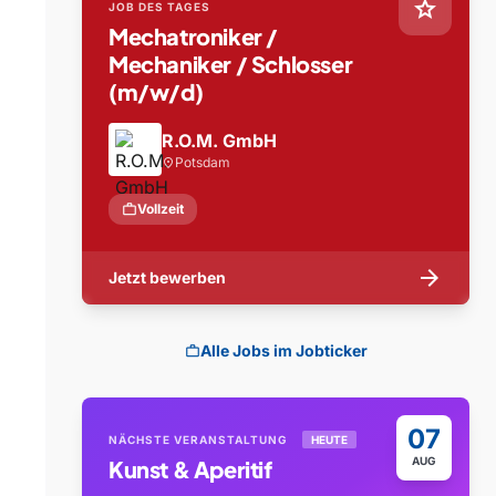
star
JOB DES TAGES
Mechatroniker /
Mechaniker / Schlosser
(m/w/d)
R.O.M. GmbH
Potsdam
location_on
work
Vollzeit
arrow_forward
Jetzt bewerben
Alle Jobs im Jobticker
work
07
NÄCHSTE VERANSTALTUNG
HEUTE
AUG
Kunst & Aperitif