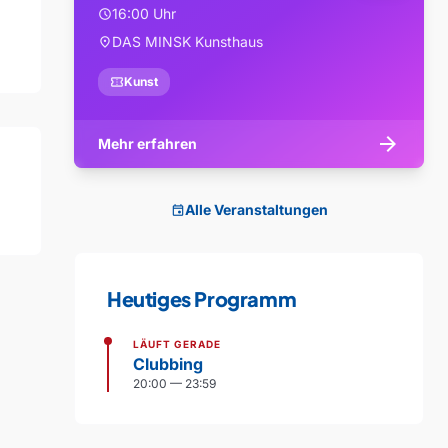
16:00 Uhr
schedule
DAS MINSK Kunsthaus
location_on
confirmation_number
Kunst
arrow_forward
Mehr erfahren
Alle Veranstaltungen
event
Heutiges Programm
LÄUFT GERADE
Clubbing
20:00 — 23:59