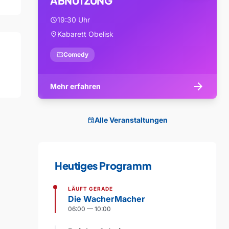
ABNUTZUNG
19:30 Uhr
schedule
Kabarett Obelisk
location_on
confirmation_number
Comedy
arrow_forward
Mehr erfahren
Alle Veranstaltungen
event
Heutiges Programm
LÄUFT GERADE
Die WacherMacher
06:00 — 10:00