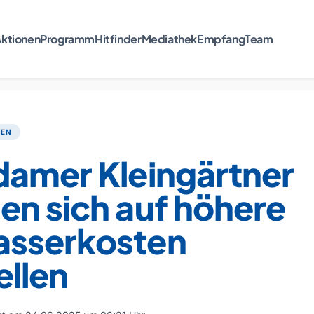
ktionen
Programm
Hitfinder
Mediathek
Empfang
Team
TEN
damer Kleingärtner
en sich auf höhere
sserkosten
ellen