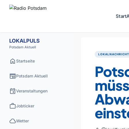
Start
A
LOKALPULS
Potsdam Aktuell
LOKALNACHRICH
home
Startseite
Pots
newspaper
Potsdam Aktuell
müss
event
Veranstaltungen
Abwa
work
Jobticker
einst
cloud
Wetter