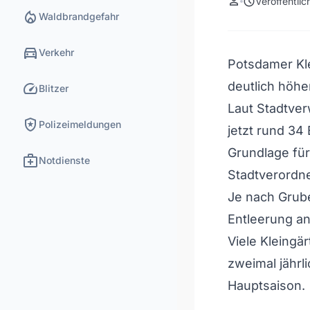
person
schedule
Veröffentli
local_fire_department
Waldbrandgefahr
directions_car
Verkehr
Potsdamer Kl
speed
deutlich höhe
Blitzer
Laut Stadtve
local_police
Polizeimeldungen
jetzt rund 34
Grundlage für
medical_services
Notdienste
Stadtverordn
Je nach Grub
Entleerung an
Viele Kleingär
zweimal jährl
Hauptsaison.