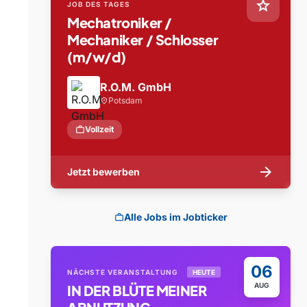
star
JOB DES TAGES
Mechatroniker /
Mechaniker / Schlosser
(m/w/d)
R.O.M. GmbH
Potsdam
location_on
work
Vollzeit
arrow_forward
Jetzt bewerben
Alle Jobs im Jobticker
work
06
NÄCHSTE VERANSTALTUNG
HEUTE
AUG
IN DER BLÜTE MEINER