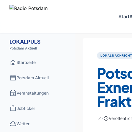
Start
A
LOKALPULS
Potsdam Aktuell
LOKALNACHRICH
home
Startseite
Pots
newspaper
Potsdam Aktuell
Exner
event
Veranstaltungen
Frak
work
Jobticker
person
schedule
Veröffentli
cloud
Wetter