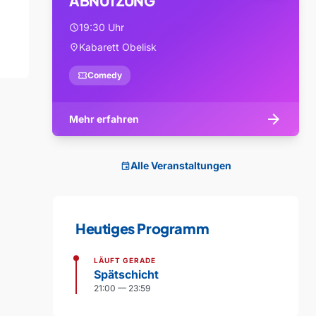
ABNUTZUNG
19:30 Uhr
schedule
Kabarett Obelisk
location_on
confirmation_number
Comedy
arrow_forward
Mehr erfahren
Alle Veranstaltungen
event
Heutiges Programm
LÄUFT GERADE
Spätschicht
21:00 — 23:59