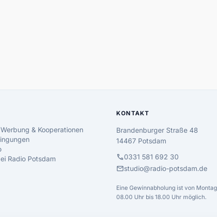
KONTAKT
 Werbung & Kooperationen
Brandenburger Straße 48
ingungen
14467 Potsdam
o
call
0331 581 692 30
 bei Radio Potsdam
mail
studio@radio-potsdam.de
Eine Gewinnabholung ist von Montag 
08.00 Uhr bis 18.00 Uhr möglich.