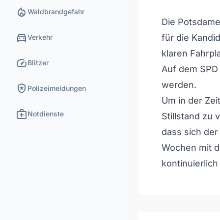
local_fire_department
Waldbrandgefahr
Die Potsdame
directions_car
für die Kandi
Verkehr
klaren Fahrpl
speed
Blitzer
Auf dem SPD P
werden.
local_police
Polizeimeldungen
Um in der Zeit
medical_services
Notdienste
Stillstand zu 
dass sich der
Wochen mit de
kontinuierlic