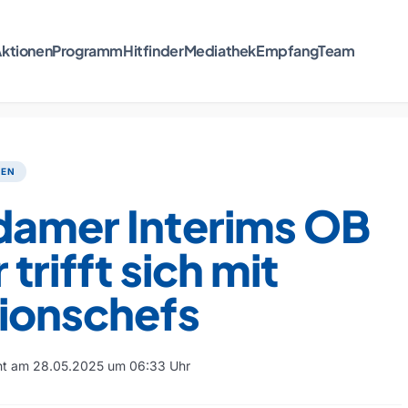
ktionen
Programm
Hitfinder
Mediathek
Empfang
Team
TEN
damer Interims OB
 trifft sich mit
tionschefs
cht am 28.05.2025 um 06:33 Uhr