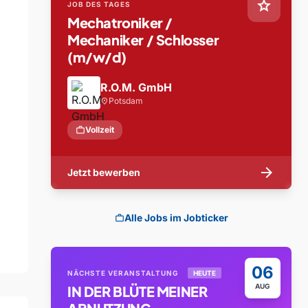
star
JOB DES TAGES
Mechatroniker /
Mechaniker / Schlosser
(m/w/d)
R.O.M. GmbH
Potsdam
location_on
work
Vollzeit
arrow_forward
Jetzt bewerben
Alle Jobs im Jobticker
work
06
NÄCHSTE VERANSTALTUNG
HEUTE
AUG
IN DER BLÜTE MEINER