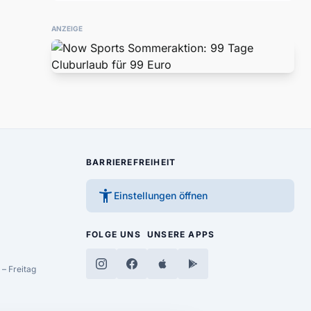
ANZEIGE
BARRIEREFREIHEIT
accessibility_new
Einstellungen öffnen
FOLGE UNS
UNSERE APPS
– Freitag