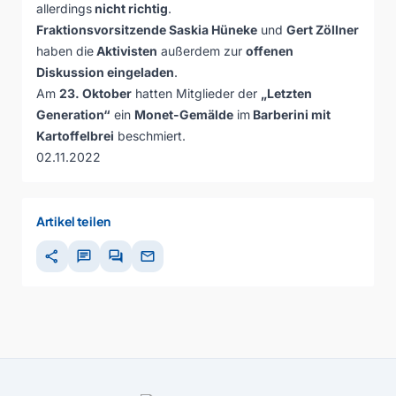
allerdings
nicht richtig
.
Fraktionsvorsitzende Saskia Hüneke
und
Gert Zöllner
haben die
Aktivisten
außerdem zur
offenen
Diskussion eingeladen
.
Am
23. Oktober
hatten Mitglieder der
„Letzten
Generation“
ein
Monet-Gemälde
im
Barberini mit
Kartoffelbrei
beschmiert.
02.11.2022
Artikel teilen
share
chat
forum
mail