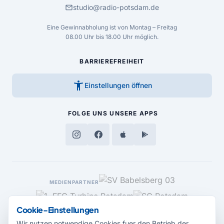
mail
studio@radio-potsdam.de
Eine Gewinnabholung ist von Montag – Freitag
08.00 Uhr bis 18.00 Uhr möglich.
BARRIEREFREIHEIT
accessibility_new
Einstellungen öffnen
FOLGE UNS
UNSERE APPS
MEDIENPARTNER
Cookie-Einstellungen
Wir nutzen notwendige Cookies fuer den Betrieb der