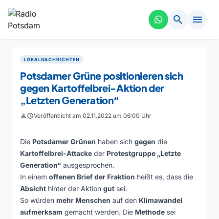
search
menu
LOKALNACHRICHTEN
Potsdamer Grüne positionieren sich
gegen Kartoffelbrei-Aktion der
„Letzten Generation“
person
schedule
Veröffentlicht am 02.11.2022 um 06:00 Uhr
Die
Potsdamer Grünen
haben sich
gegen
die
Kartoffelbrei-Attacke
der
Protestgruppe „Letzte
Generation“
ausgesprochen.
In einem
offenen Brief der Fraktion
heißt es, dass die
Absicht
hinter der Aktion
gut
sei.
So würden
mehr Menschen
auf den
Klimawandel
aufmerksam
gemacht werden. Die
Methode
sei