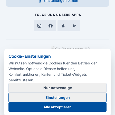
accessibility_new
Einstellungen öffnen
FOLGE UNS
UNSERE APPS
MEDIENPARTNER
Cookie-Einstellungen
Wir nutzen notwendige Cookies fuer den Betrieb der
Webseite. Optionale Dienste helfen uns,
Komfortfunktionen, Karten und Ticket-Widgets
bereitzustellen.
Nur notwendige
© 2026 Radio Potsdam. Webseite entwickelt durch die
Medienagentur
Einstellungen
Babelsberg
Barrierefreiheitserklärung
AGB
Datenschutz
Impressum
Alle akzeptieren
Cookie-Einstellungen