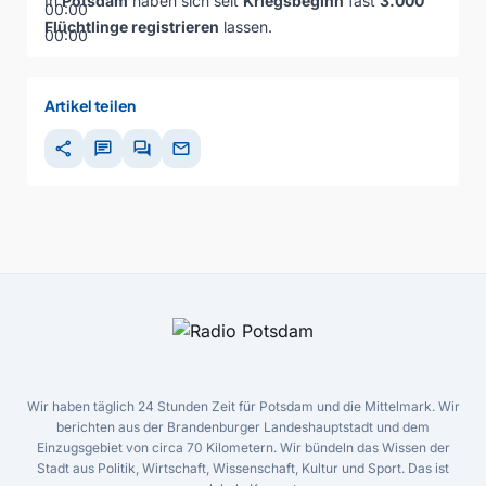
In
Potsdam
haben sich seit
Kriegsbeginn
fast
3.000
00:00
Flüchtlinge registrieren
lassen.
00:00
Artikel teilen
share
chat
forum
mail
Wir haben täglich 24 Stunden Zeit für Potsdam und die Mittelmark. Wir
berichten aus der Brandenburger Landeshauptstadt und dem
Einzugsgebiet von circa 70 Kilometern. Wir bündeln das Wissen der
Stadt aus Politik, Wirtschaft, Wissenschaft, Kultur und Sport. Das ist