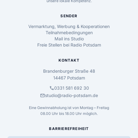
unsere lokale Kompetenz.
SENDER
Vermarktung, Werbung & Kooperationen
Teilnahmebedingungen
Mail ins Studio
Freie Stellen bei Radio Potsdam
KONTAKT
Brandenburger Straße 48
14467 Potsdam
call
0331 581 692 30
mail
studio@radio-potsdam.de
Eine Gewinnabholung ist von Montag – Freitag
08.00 Uhr bis 18.00 Uhr möglich.
BARRIEREFREIHEIT