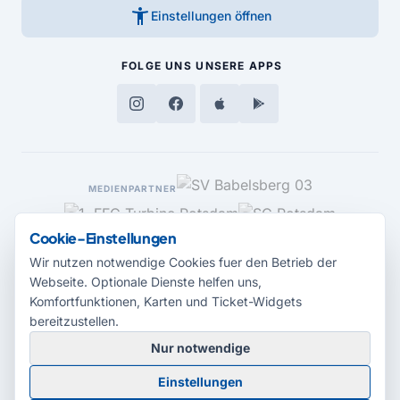
accessibility_new
Einstellungen öffnen
FOLGE UNS
UNSERE APPS
MEDIENPARTNER
Cookie-Einstellungen
Wir nutzen notwendige Cookies fuer den Betrieb der
Webseite. Optionale Dienste helfen uns,
Komfortfunktionen, Karten und Ticket-Widgets
bereitzustellen.
Nur notwendige
© 2026 Radio Potsdam. Webseite entwickelt durch die
Medienagentur
Einstellungen
Babelsberg