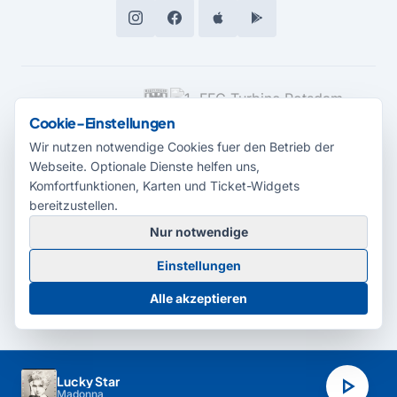
MEDIENPARTNER
Cookie-Einstellungen
Wir nutzen notwendige Cookies fuer den Betrieb der
Webseite. Optionale Dienste helfen uns,
Komfortfunktionen, Karten und Ticket-Widgets
bereitzustellen.
Nur notwendige
© 2026 Radio Potsdam. Webseite entwickelt durch die
Medienagentur
Einstellungen
Babelsberg
Barrierefreiheitserklärung
AGB
Datenschutz
Impressum
Alle akzeptieren
Cookie-Einstellungen
play_arrow
Lucky Star
Madonna