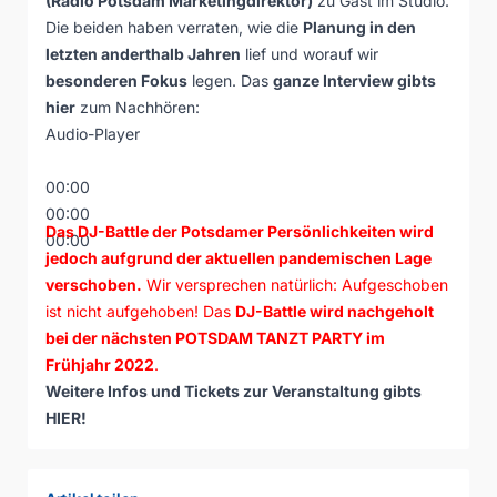
(Radio Potsdam Marketingdirektor)
zu Gast im Studio.
Die beiden haben verraten, wie die
Planung in den
letzten anderthalb Jahren
lief und worauf wir
besonderen Fokus
legen. Das
ganze Interview gibts
hier
zum Nachhören:
Audio-Player
00:00
00:00
Das DJ-Battle der Potsdamer Persönlichkeiten wird
00:00
jedoch aufgrund der aktuellen pandemischen Lage
verschoben.
Wir versprechen natürlich: Aufgeschoben
ist nicht aufgehoben! Das
DJ-Battle wird nachgeholt
bei der nächsten POTSDAM TANZT PARTY im
Frühjahr 2022
.
Weitere Infos und Tickets zur Veranstaltung gibts
HIER
!