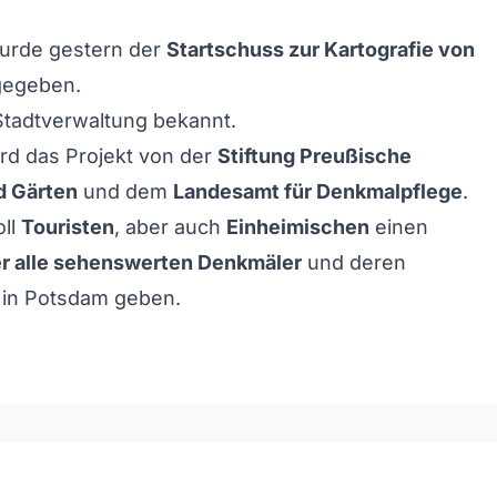
rde gestern der
Startschuss zur Kartografie von
egeben.
Stadtverwaltung bekannt.
ird das Projekt von der
Stiftung Preußische
d Gärten
und dem
Landesamt für Denkmalpflege
.
oll
Touristen
, aber auch
Einheimischen
einen
er alle sehenswerten Denkmäler
und deren
in Potsdam geben.