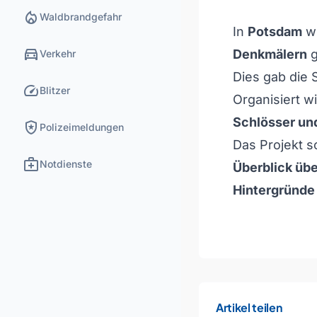
local_fire_department
Waldbrandgefahr
In
Potsdam
wu
directions_car
Denkmälern
g
Verkehr
Dies gab die 
speed
Blitzer
Organisiert w
Schlösser un
local_police
Polizeimeldungen
Das Projekt s
medical_services
Notdienste
Überblick üb
Hintergründe
Artikel teilen