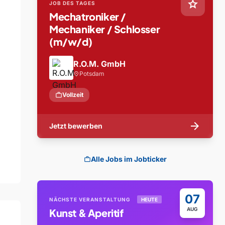
star
JOB DES TAGES
Mechatroniker /
Mechaniker / Schlosser
(m/w/d)
R.O.M. GmbH
Potsdam
location_on
work
Vollzeit
arrow_forward
Jetzt bewerben
Alle Jobs im Jobticker
work
07
NÄCHSTE VERANSTALTUNG
HEUTE
AUG
Kunst & Aperitif