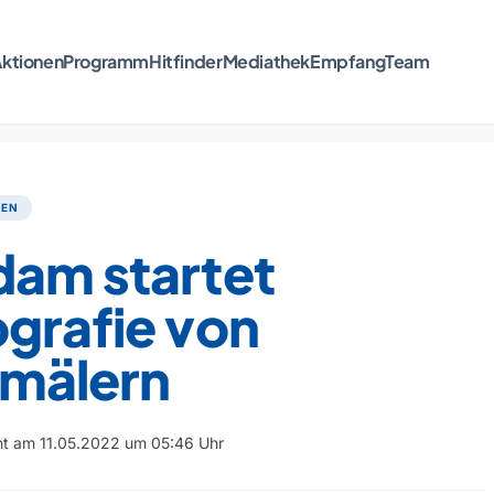
ktionen
Programm
Hitfinder
Mediathek
Empfang
Team
TEN
dam startet
grafie von
mälern
cht am 11.05.2022 um 05:46 Uhr