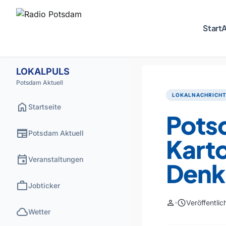
Start
A
LOKALPULS
Potsdam Aktuell
LOKALNACHRICH
home
Startseite
Pots
newspaper
Potsdam Aktuell
Karto
event
Veranstaltungen
Denk
work
Jobticker
person
schedule
Veröffentli
cloud
Wetter