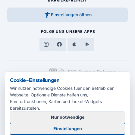
BARRIEREFREIHEIT
accessibility_new
Einstellungen öffnen
FOLGE UNS
UNSERE APPS
MEDIENPARTNER
Cookie-Einstellungen
Wir nutzen notwendige Cookies fuer den Betrieb der
Webseite. Optionale Dienste helfen uns,
Komfortfunktionen, Karten und Ticket-Widgets
bereitzustellen.
Nur notwendige
© 2026 Radio Potsdam. Webseite entwickelt durch die
Medienagentur
Einstellungen
Babelsberg