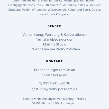
berichten aus der Brandenburger Landeshauptstadt und dem
Einzugsgebiet von circa 70 Kilometern. Wir bündeln das Wissen der
Stadt aus Politik, Wirtschaft, Wissenschaft, Kultur und Sport. Das ist
unsere lokale Kompetenz.
SENDER
Vermarktung, Werbung & Kooperationen
Teilnahmebedingungen
Mail ins Studio
Freie Stellen bei Radio Potsdam
KONTAKT
Brandenburger Straße 48
14467 Potsdam
call
0331 581 692 30
mail
studio@radio-potsdam.de
Eine Gewinnabholung ist von Montag – Freitag
08.00 Uhr bis 18.00 Uhr möglich.