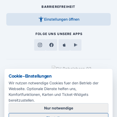
BARRIEREFREIHEIT
accessibility_new
Einstellungen öffnen
FOLGE UNS
UNSERE APPS
MEDIENPARTNER
Cookie-Einstellungen
Wir nutzen notwendige Cookies fuer den Betrieb der
Webseite. Optionale Dienste helfen uns,
Komfortfunktionen, Karten und Ticket-Widgets
bereitzustellen.
Nur notwendige
© 2026 Radio Potsdam. Webseite entwickelt durch die
Medienagentur