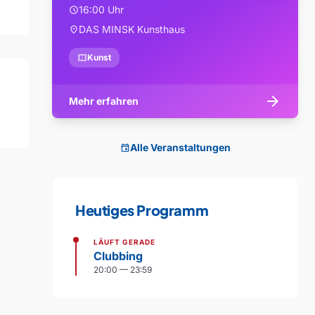
16:00 Uhr
schedule
DAS MINSK Kunsthaus
location_on
confirmation_number
Kunst
arrow_forward
Mehr erfahren
Alle Veranstaltungen
event
Heutiges Programm
LÄUFT GERADE
Clubbing
20:00 — 23:59