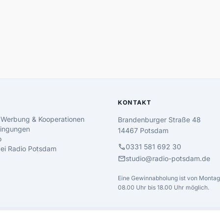
KONTAKT
 Werbung & Kooperationen
Brandenburger Straße 48
ingungen
14467 Potsdam
o
call
0331 581 692 30
 bei Radio Potsdam
mail
studio@radio-potsdam.de
Eine Gewinnabholung ist von Montag 
08.00 Uhr bis 18.00 Uhr möglich.