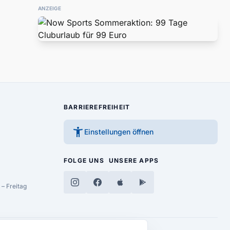
ANZEIGE
BARRIEREFREIHEIT
accessibility_new
Einstellungen öffnen
FOLGE UNS
UNSERE APPS
– Freitag