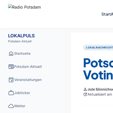
Start
A
LOKALPULS
Potsdam Aktuell
LOKALNACHRICH
home
Startseite
Pots
newspaper
Potsdam Aktuell
Voti
event
Veranstaltungen
person
Jule Sönnichs
work
Jobticker
update
Aktualisiert a
cloud
Wetter