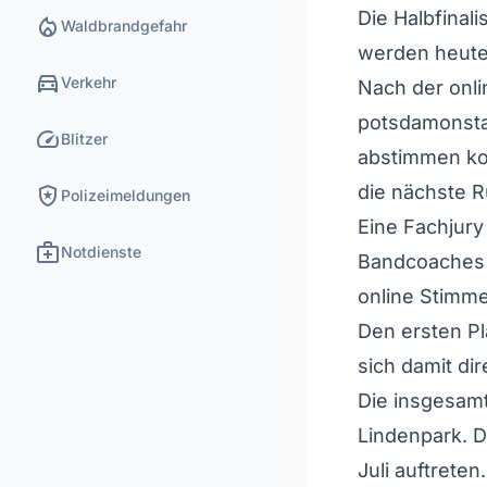
Die Halbfina
local_fire_department
Waldbrandgefahr
werden heut
directions_car
Verkehr
Nach der onli
potsdamonsta
speed
Blitzer
abstimmen ko
local_police
die nächste 
Polizeimeldungen
Eine Fachjur
medical_services
Notdienste
Bandcoaches 
online Stimme
Den ersten Pla
sich damit dir
Die insgesamt
Lindenpark. D
Juli auftreten.