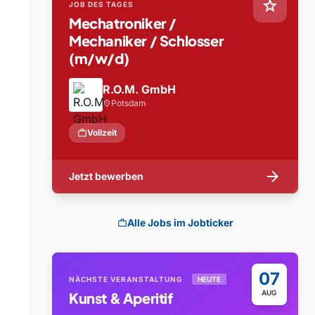
star
JOB DES TAGES
Mechatroniker /
Mechaniker / Schlosser
(m/w/d)
R.O.M. GmbH
Potsdam
location_on
work
Vollzeit
arrow_forward
Jetzt bewerben
Alle Jobs im Jobticker
work
07
NÄCHSTE VERANSTALTUNG
HEUTE
AUG
Kunst & Aperitif