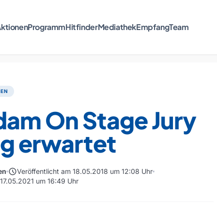
ktionen
Programm
Hitfinder
Mediathek
Empfang
Team
TEN
dam On Stage Jury
ng erwartet
schedule
en
Veröffentlicht am 18.05.2018 um 12:08 Uhr
m 17.05.2021 um 16:49 Uhr