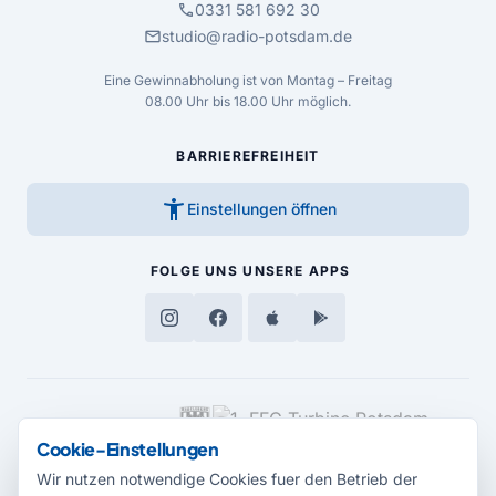
call
0331 581 692 30
mail
studio@radio-potsdam.de
Eine Gewinnabholung ist von Montag – Freitag
08.00 Uhr bis 18.00 Uhr möglich.
BARRIEREFREIHEIT
accessibility_new
Einstellungen öffnen
FOLGE UNS
UNSERE APPS
MEDIENPARTNER
Cookie-Einstellungen
Wir nutzen notwendige Cookies fuer den Betrieb der