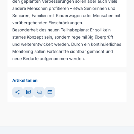
den geplanten Verbesserungen sollen aber auch viele
andere Menschen profitieren – etwa Seniorinnen und
Senioren, Familien mit Kinderwagen oder Menschen mit
vorübergehenden Einschränkungen.
Besonderheit des neuen Teilhabeplans: Er soll kein
starres Konzept sein, sondern regelmäßig überprüft
und weiterentwickelt werden. Durch ein kontinuierliches
Monitoring sollen Fortschritte sichtbar gemacht und
neue Bedarfe aufgenommen werden.
Artikel teilen
share
chat
forum
mail