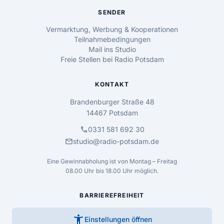
SENDER
Vermarktung, Werbung & Kooperationen
Teilnahmebedingungen
Mail ins Studio
Freie Stellen bei Radio Potsdam
KONTAKT
Brandenburger Straße 48
14467 Potsdam
call
0331 581 692 30
mail
studio@radio-potsdam.de
Eine Gewinnabholung ist von Montag – Freitag
08.00 Uhr bis 18.00 Uhr möglich.
BARRIEREFREIHEIT
accessibility_new
Einstellungen öffnen