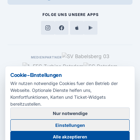
FOLGE UNS
UNSERE APPS
MEDIENPARTNER
Cookie-Einstellungen
Wir nutzen notwendige Cookies fuer den Betrieb der
Webseite. Optionale Dienste helfen uns,
Komfortfunktionen, Karten und Ticket-Widgets
bereitzustellen.
Nur notwendige
© 2026 Radio Potsdam. Webseite entwickelt durch die
Medienagentur
Einstellungen
Babelsberg
Barrierefreiheitserklärung
AGB
Datenschutz
Impressum
Alle akzeptieren