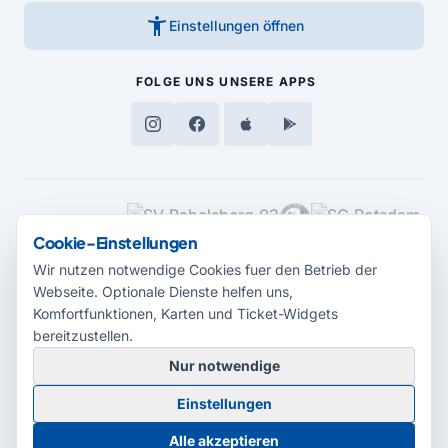
accessibility_new
Einstellungen öffnen
FOLGE UNS
UNSERE APPS
MEDIENPARTNER
Cookie-Einstellungen
Wir nutzen notwendige Cookies fuer den Betrieb der
Webseite. Optionale Dienste helfen uns,
Komfortfunktionen, Karten und Ticket-Widgets
bereitzustellen.
Nur notwendige
© 2026 Radio Potsdam. Webseite entwickelt durch die
Medienagentur
Einstellungen
Babelsberg
Barrierefreiheitserklärung
AGB
Datenschutz
Impressum
Alle akzeptieren