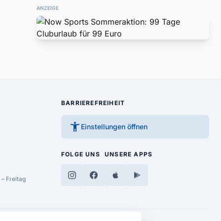
ANZEIGE
BARRIEREFREIHEIT
accessibility_new
Einstellungen öffnen
FOLGE UNS
UNSERE APPS
– Freitag