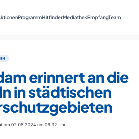
ktionen
Programm
Hitfinder
Mediathek
Empfang
Team
TEN
am erinnert an die
n in städtischen
rschutzgebieten
cht am 02.08.2024 um 06:32 Uhr