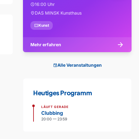
16:00 Uhr
schedule
DAS MINSK Kunsthaus
location_on
confirmation_number
Kunst
arrow_forward
Mehr erfahren
Alle Veranstaltungen
event
Heutiges Programm
LÄUFT GERADE
Clubbing
20:00 — 23:59