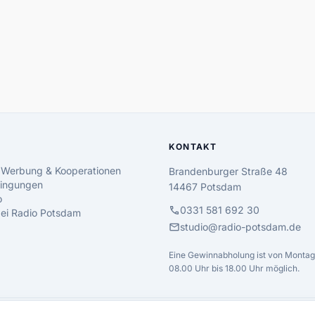
KONTAKT
 Werbung & Kooperationen
Brandenburger Straße 48
ingungen
14467 Potsdam
o
call
0331 581 692 30
 bei Radio Potsdam
mail
studio@radio-potsdam.de
Eine Gewinnabholung ist von Montag 
08.00 Uhr bis 18.00 Uhr möglich.