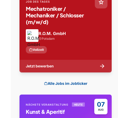
star
JOB DES TAGES
Mechatroniker /
Mechaniker / Schlosser
(m/w/d)
R.O.M. GmbH
Potsdam
location_on
work
Vollzeit
arrow_forward
Jetzt bewerben
Alle Jobs im Jobticker
work
07
NÄCHSTE VERANSTALTUNG
HEUTE
AUG
Kunst & Aperitif