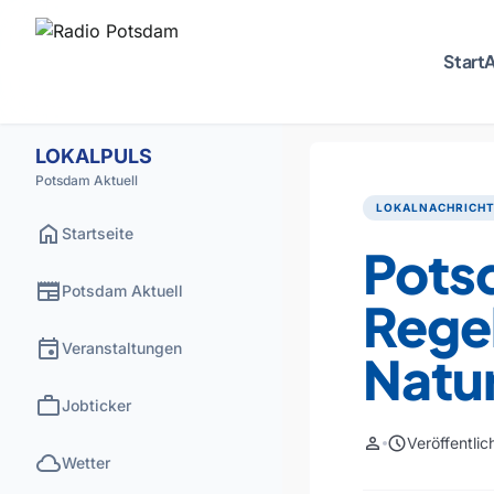
Start
A
LOKALPULS
Potsdam Aktuell
LOKALNACHRICH
home
Startseite
Potsd
newspaper
Potsdam Aktuell
Regel
event
Veranstaltungen
Natu
work
Jobticker
person
schedule
Veröffentli
cloud
Wetter