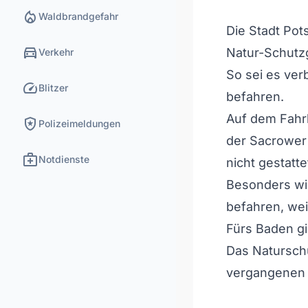
local_fire_department
Waldbrandgefahr
Die Stadt Pot
directions_car
Natur-Schutzg
Verkehr
So sei es ver
speed
Blitzer
befahren.
Auf dem Fahrl
local_police
Polizeimeldungen
der Sacrower
medical_services
Notdienste
nicht gestatte
Besonders wic
befahren, wei
Fürs Baden gi
Das Natursch
vergangenen 