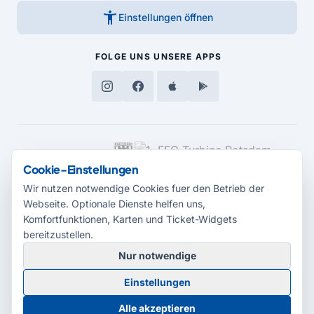
accessibility_new
Einstellungen öffnen
FOLGE UNS
UNSERE APPS
MEDIENPARTNER
Cookie-Einstellungen
Wir nutzen notwendige Cookies fuer den Betrieb der
Webseite. Optionale Dienste helfen uns,
Komfortfunktionen, Karten und Ticket-Widgets
bereitzustellen.
Nur notwendige
© 2026 Radio Potsdam. Webseite entwickelt durch die
Medienagentur
Einstellungen
Babelsberg
Barrierefreiheitserklärung
AGB
Datenschutz
Impressum
Alle akzeptieren