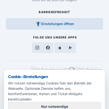
08.00 Uhr bis 18.00 Uhr möglich.
BARRIEREFREIHEIT
accessibility_new
Einstellungen öffnen
FOLGE UNS
UNSERE APPS
MEDIENPARTNER
Cookie-Einstellungen
Wir nutzen notwendige Cookies fuer den Betrieb der
Webseite. Optionale Dienste helfen uns,
Komfortfunktionen, Karten und Ticket-Widgets
bereitzustellen.
Nur notwendige