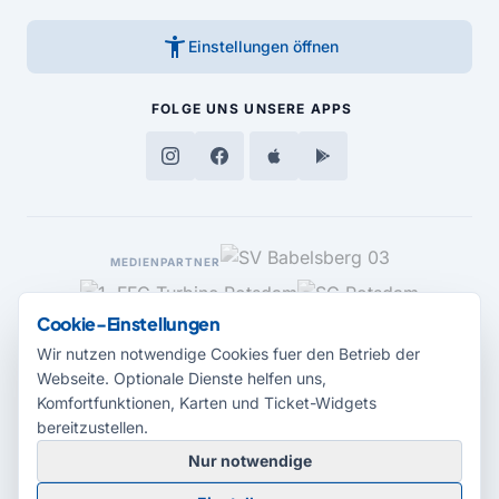
accessibility_new
Einstellungen öffnen
FOLGE UNS
UNSERE APPS
MEDIENPARTNER
Cookie-Einstellungen
Wir nutzen notwendige Cookies fuer den Betrieb der
Webseite. Optionale Dienste helfen uns,
Komfortfunktionen, Karten und Ticket-Widgets
bereitzustellen.
Nur notwendige
© 2026 Radio Potsdam. Webseite entwickelt durch die
Medienagentur