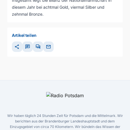
Insgesamt liegt die Bilanz der Nationalmannschaft in
diesem Jahr bei achtmal Gold, viermal Silber und
zehnmal Bronze.
Artikel teilen
share
chat
forum
mail
Wir haben täglich 24 Stunden Zeit für Potsdam und die Mittelmark. Wir
berichten aus der Brandenburger Landeshauptstadt und dem
Einzugsgebiet von circa 70 Kilometern. Wir bündeln das Wissen der