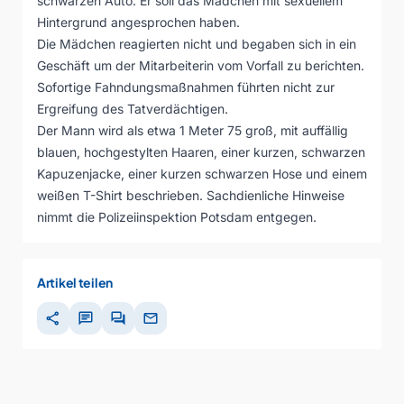
schwarzen Auto. Er soll das Mädchen mit sexuellem
Hintergrund angesprochen haben.
Die Mädchen reagierten nicht und begaben sich in ein
Geschäft um der Mitarbeiterin vom Vorfall zu berichten.
Sofortige Fahndungsmaßnahmen führten nicht zur
Ergreifung des Tatverdächtigen.
Der Mann wird als etwa 1 Meter 75 groß, mit auffällig
blauen, hochgestylten Haaren, einer kurzen, schwarzen
Kapuzenjacke, einer kurzen schwarzen Hose und einem
weißen T-Shirt beschrieben. Sachdienliche Hinweise
nimmt die Polizeiinspektion Potsdam entgegen.
Artikel teilen
share
chat
forum
mail