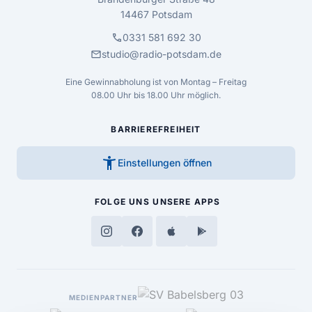
14467 Potsdam
call
0331 581 692 30
mail
studio@radio-potsdam.de
Eine Gewinnabholung ist von Montag – Freitag
08.00 Uhr bis 18.00 Uhr möglich.
BARRIEREFREIHEIT
accessibility_new
Einstellungen öffnen
FOLGE UNS
UNSERE APPS
MEDIENPARTNER