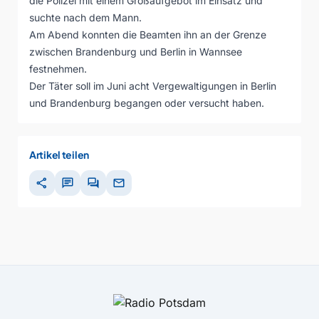
die Polizei mit einem Großaufgebot im Einsatz und
suchte nach dem Mann.
Am Abend konnten die Beamten ihn an der Grenze
zwischen Brandenburg und Berlin in Wannsee
festnehmen.
Der Täter soll im Juni acht Vergewaltigungen in Berlin
und Brandenburg begangen oder versucht haben.
Artikel teilen
share
chat
forum
mail