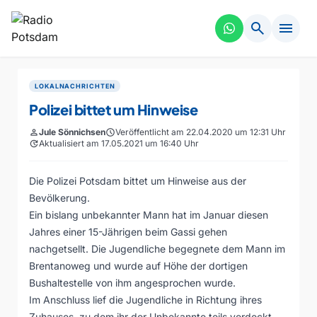
search
menu
LOKALNACHRICHTEN
Polizei bittet um Hinweise
person
Jule Sönnichsen
schedule
Veröffentlicht am 22.04.2020 um 12:31 Uhr
update
Aktualisiert am 17.05.2021 um 16:40 Uhr
Die Polizei Potsdam bittet um Hinweise aus der
Bevölkerung.
Ein bislang unbekannter Mann hat im Januar diesen
Jahres einer 15-Jährigen beim Gassi gehen
nachgetsellt. Die Jugendliche begegnete dem Mann im
Brentanoweg und wurde auf Höhe der dortigen
Bushaltestelle von ihm angesprochen wurde.
Im Anschluss lief die Jugendliche in Richtung ihres
Zuhauses, zu dem ihr der Unbekannte teils verdeckt