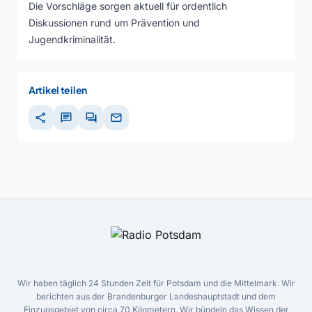
Die Vorschläge sorgen aktuell für ordentlich
Diskussionen rund um Prävention und
Jugendkriminalität.
Artikel teilen
share
chat
forum
mail
Wir haben täglich 24 Stunden Zeit für Potsdam und die Mittelmark. Wir
berichten aus der Brandenburger Landeshauptstadt und dem
Einzugsgebiet von circa 70 Kilometern. Wir bündeln das Wissen der