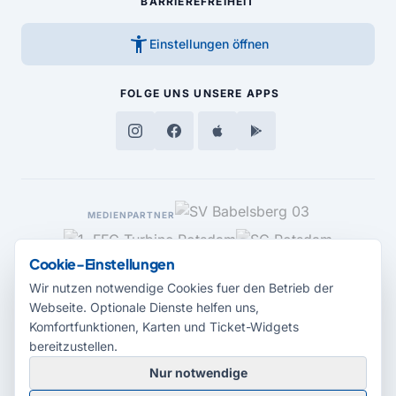
BARRIEREFREIHEIT
accessibility_new
Einstellungen öffnen
FOLGE UNS
UNSERE APPS
MEDIENPARTNER
Cookie-Einstellungen
Wir nutzen notwendige Cookies fuer den Betrieb der
Webseite. Optionale Dienste helfen uns,
Komfortfunktionen, Karten und Ticket-Widgets
bereitzustellen.
Nur notwendige
© 2026 Radio Potsdam. Webseite entwickelt durch die
Medienagentur