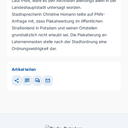
Laut PNN, wäre es den Aktivisten allerdings allein in der
Landeshauptstadt untersagt worden.
Stadtsprecherin Christine Homann teilte auf PNN-
Anfrage mit, dass Plakatwerbung im öffentlichen
Straßenland in Potsdam und seinen Ortsteilen
grundsätzlich nicht erlaubt sei. Die Plakatierung an
Laternenmasten stelle nach der Stadtordnung eine
Ordnungswidrigkeit dar.
Artikel teilen
share
chat
forum
mail