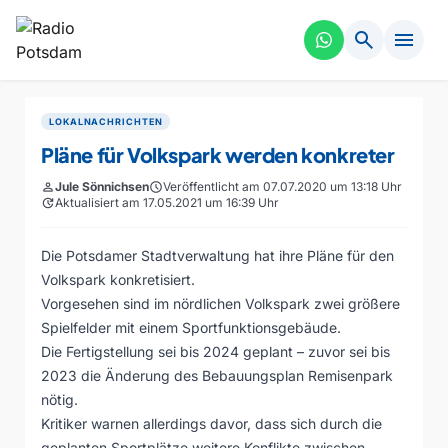
search
menu
LOKALNACHRICHTEN
Pläne für Volkspark werden konkreter
person
Jule Sönnichsen
schedule
Veröffentlicht am 07.07.2020 um 13:18 Uhr
update
Aktualisiert am 17.05.2021 um 16:39 Uhr
Die Potsdamer Stadtverwaltung hat ihre Pläne für den
Volkspark konkretisiert.
Vorgesehen sind im nördlichen Volkspark zwei größere
Spielfelder mit einem Sportfunktionsgebäude.
Die Fertigstellung sei bis 2024 geplant – zuvor sei bis
2023 die Änderung des Bebauungsplan Remisenpark
nötig.
Kritiker warnen allerdings davor, dass sich durch die
geplanten Sportplätze weitere Konflikte zwischen