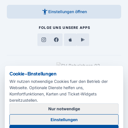
accessibility_new
Einstellungen öffnen
FOLGE UNS
UNSERE APPS
MEDIENPARTNER
Cookie-Einstellungen
Wir nutzen notwendige Cookies fuer den Betrieb der
Webseite. Optionale Dienste helfen uns,
Komfortfunktionen, Karten und Ticket-Widgets
bereitzustellen.
Nur notwendige
© 2026 Radio Potsdam. Webseite entwickelt durch die
Medienagentur
Einstellungen
Babelsberg
Barrierefreiheitserklärung
AGB
Datenschutz
Impressum