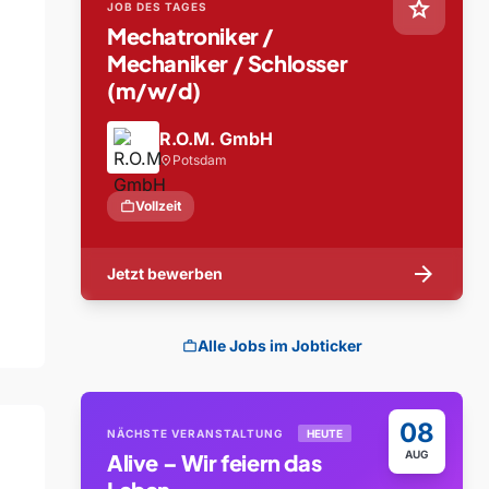
star
JOB DES TAGES
Mechatroniker /
Mechaniker / Schlosser
(m/w/d)
R.O.M. GmbH
Potsdam
location_on
work
Vollzeit
arrow_forward
Jetzt bewerben
Alle Jobs im Jobticker
work
08
NÄCHSTE VERANSTALTUNG
HEUTE
AUG
Alive – Wir feiern das