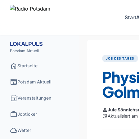
Start
A
LOKALPULS
Potsdam Aktuell
JOB DES TAGES
home
Startseite
Physi
newspaper
Potsdam Aktuell
Gol
event
Veranstaltungen
person
Jule Sönnichs
work
Jobticker
update
Aktualisiert am
cloud
Wetter