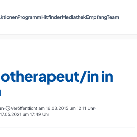
ktionen
Programm
Hitfinder
Mediathek
Empfang
Team
otherapeut/in in
m
schedule
en
Veröffentlicht am 16.03.2015 um 12:11 Uhr
 17.05.2021 um 17:49 Uhr