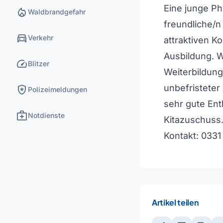
Eine junge Ph
local_fire_department
Waldbrandgefahr
freundliche/n 
directions_car
Verkehr
attraktiven K
Ausbildung. 
speed
Blitzer
Weiterbildun
local_police
unbefristeter
Polizeimeldungen
sehr gute Ent
medical_services
Notdienste
Kitazuschuss
Kontakt: 0331
Artikel teilen