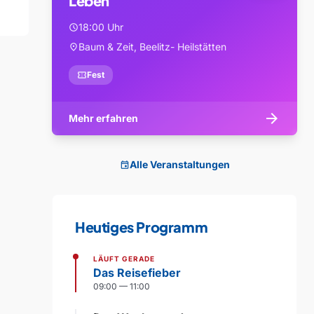
Leben
18:00 Uhr
schedule
Baum & Zeit, Beelitz- Heilstätten
location_on
confirmation_number
Fest
arrow_forward
Mehr erfahren
Alle Veranstaltungen
event
Heutiges Programm
LÄUFT GERADE
Das Reisefieber
09:00 — 11:00