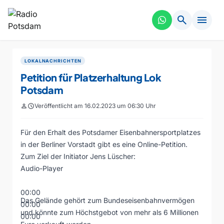
search
menu
LOKALNACHRICHTEN
Petition für Platzerhaltung Lok
Potsdam
person
schedule
Veröffentlicht am 16.02.2023 um 06:30 Uhr
Für den Erhalt des Potsdamer Eisenbahnersportplatzes
in der Berliner Vorstadt gibt es eine Online-Petition.
Zum Ziel der Initiator Jens Lüscher:
Audio-Player
00:00
Das Gelände gehört zum Bundeseisenbahnvermögen
00:00
und könnte zum Höchstgebot von mehr als 6 Millionen
00:00