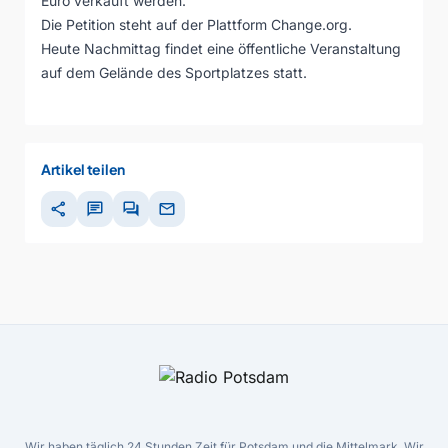
Euro verkauft werden.
Die Petition steht auf der Plattform
Change.org
.
Heute Nachmittag findet eine öffentliche Veranstaltung
auf dem Gelände des Sportplatzes statt.
Artikel teilen
share
chat
forum
mail
Wir haben täglich 24 Stunden Zeit für Potsdam und die Mittelmark. Wir