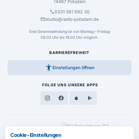
14467 Potsdam
call
0331 581 692 30
mail
studio@radio-potsdam.de
Eine Gewinnabholung ist von Montag – Freitag
08.00 Uhr bis 18.00 Uhr möglich.
BARRIEREFREIHEIT
accessibility_new
Einstellungen öffnen
FOLGE UNS
UNSERE APPS
MEDIENPARTNER
Cookie-Einstellungen