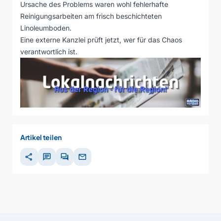
Ursache des Problems waren wohl fehlerhafte
Reinigungsarbeiten am frisch beschichteten
Linoleumboden.
Eine externe Kanzlei prüft jetzt, wer für das Chaos
verantwortlich ist.
Artikel teilen
share
chat
forum
mail