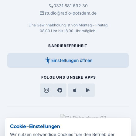
call
0331 581 692 30
mail
studio@radio-potsdam.de
Eine Gewinnabholung ist von Montag – Freitag
08.00 Uhr bis 18.00 Uhr möglich.
BARRIEREFREIHEIT
accessibility_new
Einstellungen öffnen
FOLGE UNS
UNSERE APPS
MEDIENPARTNER
Cookie-Einstellungen
Wir nutzen notwendige Cookies fuer den Betrieb der