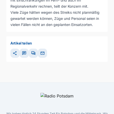
mit Einschränkungen im Fern- und auch im
Regionalverkehr rechnen, teilt der Konzern mit.
Viele Züge hätten wegen des Streiks nicht planmäßig
gewartet werden können, Züge und Personal seien in
vielen Fällen nicht an den geplanten Einsatzorten.
Artikel teilen
share
chat
forum
mail
Wir haben täglich 24 Stunden Zeit für Potsdam und die Mittelmark. Wir