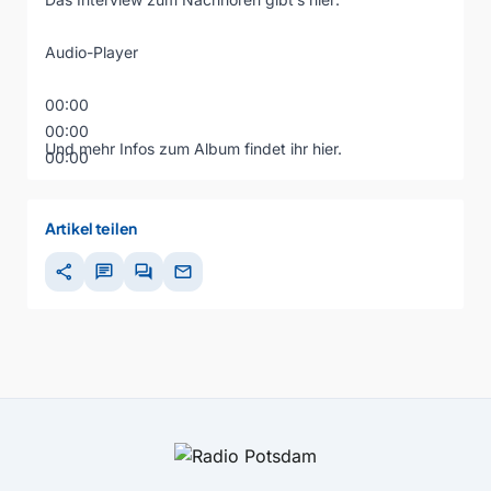
Audio-Player
00:00
00:00
Und mehr Infos zum Album findet ihr
hier
.
00:00
Artikel teilen
share
chat
forum
mail