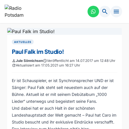
search
menu
AKTUELLES
Paul Falk im Studio!
person
Jule Sönnichsen
schedule
Veröffentlicht am 14.07.2017 um 12:48 Uhr
update
Aktualisiert am 17.05.2021 um 16:27 Uhr
Er ist Schauspieler, er ist Synchronsprecher UND er ist
Sänger: Paul Falk steht seit neuestem auch auf der
Bühne. Aktuell ist er mit seinem Debütalbum „1000
Lieder“ unterwegs und begeistert seine Fans.
Und dabei hat er auch Halt in der schönsten
Landeshauptstadt der Welt gemacht – Paul hat Caro im
Studio besucht und ihr exklusive Eindrücke verschafft.
Das Interview zum Nachhören gibt’s hier: