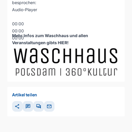
besprochen:
Audio-Player
00:00
00:00
Mehr Infos zum Waschhaus und allen
00:00
Veranstaltungen gibts
HIER
!
Artikel teilen
share
chat
forum
mail