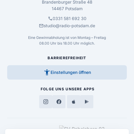
Brandenburger Straße 48
14467 Potsdam
call
0331 581 692 30
mail
studio@radio-potsdam.de
Eine Gewinnabholung ist von Montag – Freitag
08.00 Uhr bis 18.00 Uhr möglich.
BARRIEREFREIHEIT
accessibility_new
Einstellungen öffnen
FOLGE UNS
UNSERE APPS
MEDIENPARTNER