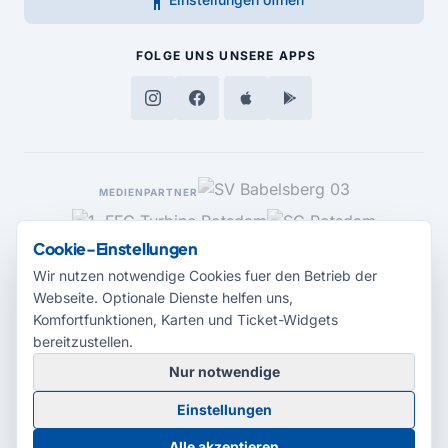
FOLGE UNS
UNSERE APPS
MEDIENPARTNER
Cookie-Einstellungen
Wir nutzen notwendige Cookies fuer den Betrieb der
Webseite. Optionale Dienste helfen uns,
Komfortfunktionen, Karten und Ticket-Widgets
bereitzustellen.
Nur notwendige
© 2026 Radio Potsdam. Webseite entwickelt durch die
Medienagentur
Einstellungen
Babelsberg
Barrierefreiheitserklärung
AGB
Datenschutz
Impressum
Alle akzeptieren