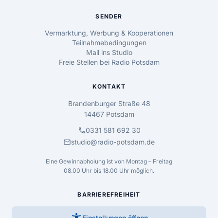
SENDER
Vermarktung, Werbung & Kooperationen
Teilnahmebedingungen
Mail ins Studio
Freie Stellen bei Radio Potsdam
KONTAKT
Brandenburger Straße 48
14467 Potsdam
call
0331 581 692 30
mail
studio@radio-potsdam.de
Eine Gewinnabholung ist von Montag – Freitag
08.00 Uhr bis 18.00 Uhr möglich.
BARRIEREFREIHEIT
accessibility_new
Einstellungen öffnen