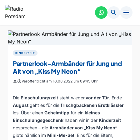
search
menu
KINDERZEIT
Partnerlook-Armbänder für Jung und
Alt von „Kiss My Neon“
person
schedule
Veröffentlicht am 10.08.2022 um 09:45 Uhr
Die
Einschulungszeit
steht wieder
vor der Tür
. Ende
August
geht es für die
frischgbackenen Erstklässler
los. Über einen
Geheimtipp
für ein
kleines
Einschulungsgeschenk
haben wir in der
Kinderzeit
gesprochen – die
Armbänder von „Kiss My Neon“
gibts nämlich im
Mini-Me-Set
! Eins für die Eltern,