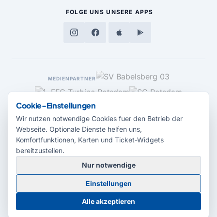
FOLGE UNS
UNSERE APPS
MEDIENPARTNER
Cookie-Einstellungen
Wir nutzen notwendige Cookies fuer den Betrieb der
Webseite. Optionale Dienste helfen uns,
Komfortfunktionen, Karten und Ticket-Widgets
bereitzustellen.
Nur notwendige
© 2026 Radio Potsdam. Webseite entwickelt durch die
Medienagentur
Einstellungen
Babelsberg
Barrierefreiheitserklärung
AGB
Datenschutz
Impressum
Alle akzeptieren
Cookie-Einstellungen