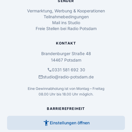
SENDER
Vermarktung, Werbung & Kooperationen
Teilnahmebedingungen
Mail ins Studio
Freie Stellen bei Radio Potsdam
KONTAKT
Brandenburger Straße 48
14467 Potsdam
call
0331 581 692 30
mail
studio@radio-potsdam.de
Eine Gewinnabholung ist von Montag – Freitag
08.00 Uhr bis 18.00 Uhr möglich.
BARRIEREFREIHEIT
accessibility_new
Einstellungen öffnen