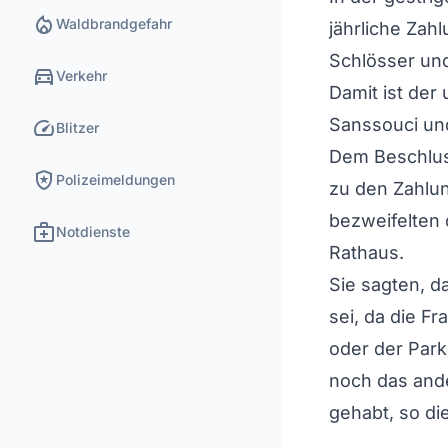
local_fire_department
Waldbrandgefahr
jährliche Zah
Schlösser und
directions_car
Verkehr
Damit ist der 
speed
Sanssouci und
Blitzer
Dem Beschlus
local_police
Polizeimeldungen
zu den Zahlun
bezweifelten 
medical_services
Notdienste
Rathaus.
Sie sagten, d
sei, da die F
oder der Park 
noch das ande
gehabt, so di