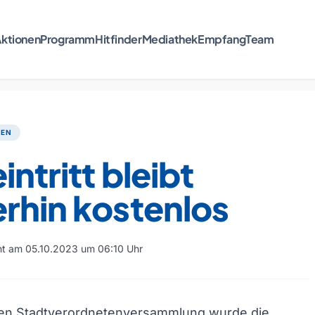
ktionen
Programm
Hitfinder
Mediathek
Empfang
Team
TEN
intritt bleibt
rhin kostenlos
cht am 05.10.2023 um 06:10 Uhr
igen Stadtverordnetenversammlung wurde die