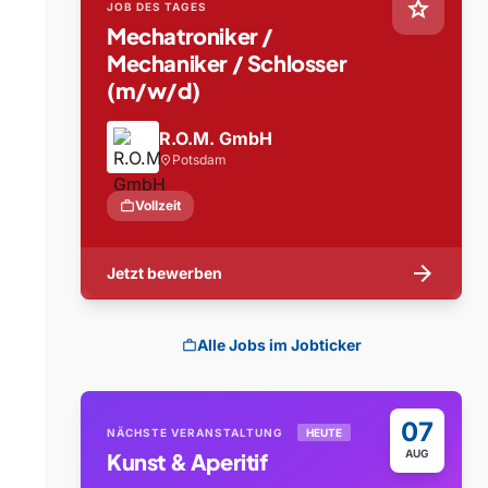
star
JOB DES TAGES
Mechatroniker /
Mechaniker / Schlosser
(m/w/d)
R.O.M. GmbH
Potsdam
location_on
work
Vollzeit
arrow_forward
Jetzt bewerben
Alle Jobs im Jobticker
work
07
NÄCHSTE VERANSTALTUNG
HEUTE
AUG
Kunst & Aperitif