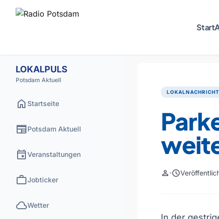
Start
A
LOKALPULS
Potsdam Aktuell
LOKALNACHRICH
home
Startseite
Parke
newspaper
Potsdam Aktuell
weite
event
Veranstaltungen
person
schedule
Veröffentli
work
Jobticker
cloud
Wetter
In der gestr