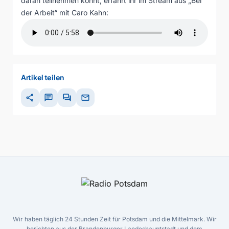
daran teilnehmen könnt, erfahrt ihr im Stream aus „Bei
der Arbeit“ mit Caro Kahn:
Artikel teilen
share
chat
forum
mail
Wir haben täglich 24 Stunden Zeit für Potsdam und die Mittelmark. Wir
berichten aus der Brandenburger Landeshauptstadt und dem