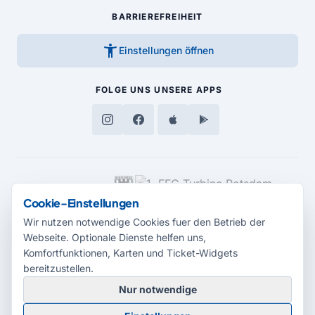
BARRIEREFREIHEIT
accessibility_new
Einstellungen öffnen
FOLGE UNS
UNSERE APPS
MEDIENPARTNER
Cookie-Einstellungen
Wir nutzen notwendige Cookies fuer den Betrieb der
Webseite. Optionale Dienste helfen uns,
Komfortfunktionen, Karten und Ticket-Widgets
bereitzustellen.
Nur notwendige
© 2026 Radio Potsdam. Webseite entwickelt durch die
Medienagentur