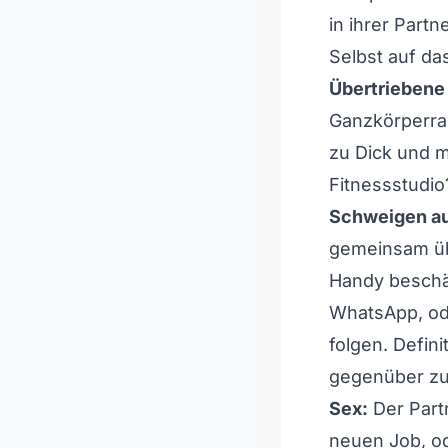
in ihrer Part
Selbst auf d
Übertriebene 
Ganzkörperrasu
zu Dick und m
Fitnessstudio
Schweigen au
gemeinsam übe
Handy beschäf
WhatsApp, od
folgen. Defini
gegenüber zu
Sex:
Der Partn
neuen Job, o