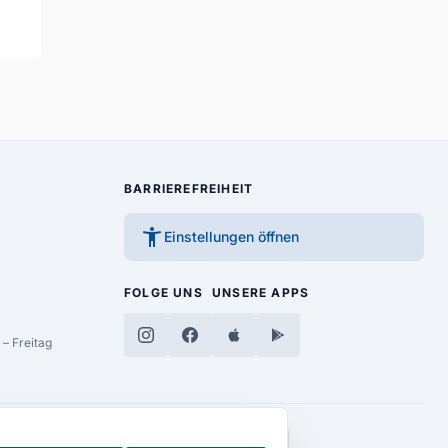
BARRIEREFREIHEIT
accessibility_new
Einstellungen öffnen
FOLGE UNS
UNSERE APPS
– Freitag