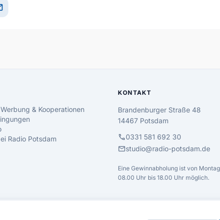
il
KONTAKT
 Werbung & Kooperationen
Brandenburger Straße 48
ingungen
14467 Potsdam
o
call
0331 581 692 30
 bei Radio Potsdam
mail
studio@radio-potsdam.de
Eine Gewinnabholung ist von Montag 
08.00 Uhr bis 18.00 Uhr möglich.