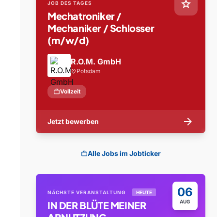
star
JOB DES TAGES
Mechatroniker /
Mechaniker / Schlosser
(m/w/d)
R.O.M. GmbH
Potsdam
location_on
work
Vollzeit
arrow_forward
Jetzt bewerben
Alle Jobs im Jobticker
work
06
NÄCHSTE VERANSTALTUNG
HEUTE
AUG
IN DER BLÜTE MEINER