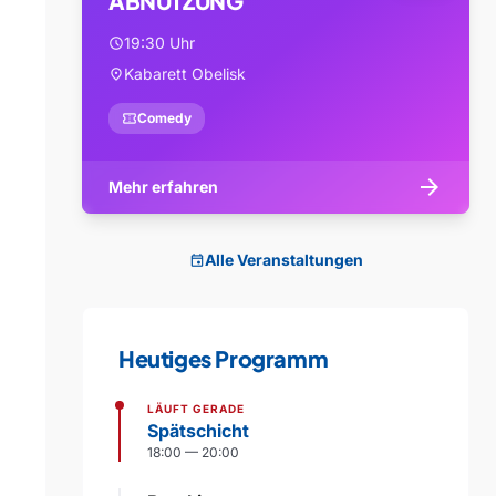
ABNUTZUNG
19:30 Uhr
schedule
Kabarett Obelisk
location_on
confirmation_number
Comedy
arrow_forward
Mehr erfahren
Alle Veranstaltungen
event
Heutiges Programm
LÄUFT GERADE
Spätschicht
18:00 — 20:00