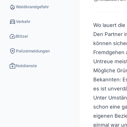
local_fire_department
Waldbrandgefahr
directions_car
Verkehr
Wo lauert die
Den Partner i
speed
Blitzer
können siche
local_police
Polizeimeldungen
Fremdgehen a
Untreue meist
medical_services
Notdienste
Mögliche Grü
Bekannten: Es
es ist unverdä
Unter Umstän
schon eine ga
eigenen Bezie
einmal war u