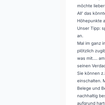
möchte liebe
All’ das könn
Höhepunkte a
Unser Tipp: s
an.
Mal im ganz i
plötzlich zugi
was mit…. am 
seinen Verdac
Sie können z.
einschalten.
Belege und Be
nachhaltig b
aufgrund hart