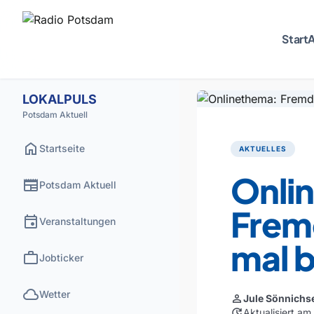
Start
A
LOKALPULS
Potsdam Aktuell
home
Startseite
AKTUELLES
Onli
newspaper
Potsdam Aktuell
Frem
event
Veranstaltungen
mal 
work
Jobticker
cloud
Wetter
person
Jule Sönnichs
update
Aktualisiert am