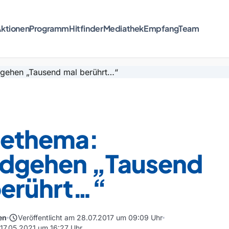
ktionen
Programm
Hitfinder
Mediathek
Empfang
Team
nethema:
dgehen „Tausend
berührt…“
schedule
en
Veröffentlicht am 28.07.2017 um 09:09 Uhr
 17.05.2021 um 16:27 Uhr