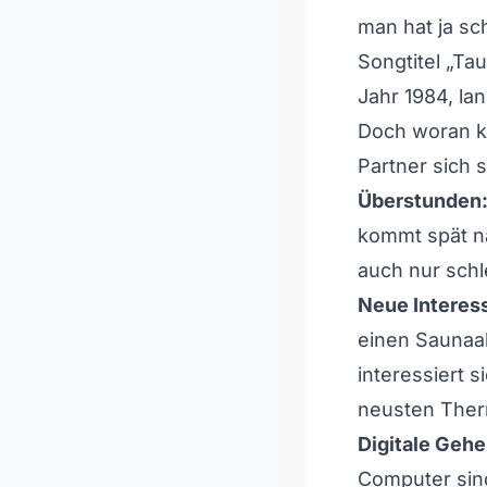
man hat ja sc
Songtitel „Ta
Jahr 1984, l
Doch woran k
Partner sich 
Überstunden
kommt spät n
auch nur schl
Neue Interes
einen Saunaab
interessiert si
neusten The
Digitale Geh
Computer sind