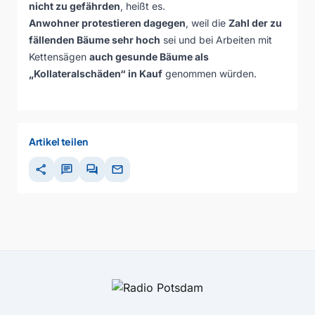
nicht zu gefährden
, heißt es.
Anwohner protestieren dagegen
, weil die
Zahl der zu
fällenden Bäume sehr hoch
sei und bei Arbeiten mit
Kettensägen
auch gesunde Bäume als
„Kollateralschäden“ in Kauf
genommen würden.
Artikel teilen
share
chat
forum
mail