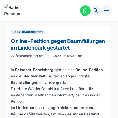
search
menu
LOKALNACHRICHTEN
Online-Petition gegen Baumfällungen
im Lindenpark gestartet
person
schedule
Veröffentlicht am 21.03.2022 um 06:07 Uhr
In
Potsdam-Babelsberg
gibt es eine
Online-Petition
an die
Stadtverwaltung
gegen angekündigte
Baumfällungen im Lindenpark
.
Die
Neue Wälder GmbH
hat Anwohner über die
anstehenden Maßnahmen informiert, heißt es in der
Petition.
Im
Lindenpark
sollen
abgeknickte und trockene
Bäume
gefällt werden, um den
gesunden Bestand