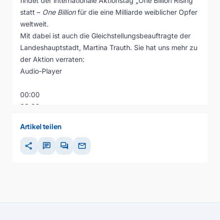
findet der internationale Aktionstag „One Billion Rising“
statt –
One Billion
für die eine Milliarde weiblicher Opfer
weltweit.
Mit dabei ist auch die Gleichstellungsbeauftragte der
Landeshauptstadt, Martina Trauth. Sie hat uns mehr zu
der Aktion verraten:
Audio-Player
00:00
00:00
00:00
Artikel teilen
share
chat
forum
mail